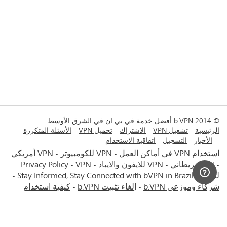
© 2014 b.VPN أفضل خدمة في بي ان في الشرق الأوسط
الرئيسية
تشغيل VPN
الاشتراك
تحميل VPN
الأسئلة المتكررة
الأخبار
التسجيل
اتفاقية الاستخدام
استخدام VPN في أماكن العمل
VPN للكومبيوتر
VPN أمريكي
-
-
VPN بريطاني
VPN للايفون والايباد
VPN
Privacy Policy
-
-
-
-
للماك
Stay Informed, Stay Connected with bVPN in Brazil
-
-
شركاء وموزعي b.VPN
إلغاء تثبيت b.VPN
كيفية استخدام
-
-
VPN
خصومات وعروض b.VPN
شروط الاستخدام
ستريم مع
-
-
-
bVPN: تذكرتك للمشاهدة عبر الانترنت كما لو كنت في المملكة
المتحدة
VPN للأندرويد
خدمة في بي إن إيران - طهران - مشهد
-
-