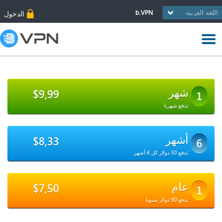
b.VPN
الدخول
شهر
$9,99
1
تدفع شهريا
أشهر
$8,33
6
تدفع 50 دولار كل 6 أشهر
عام
$7,50
1
تدفع 90 دولار سنويا