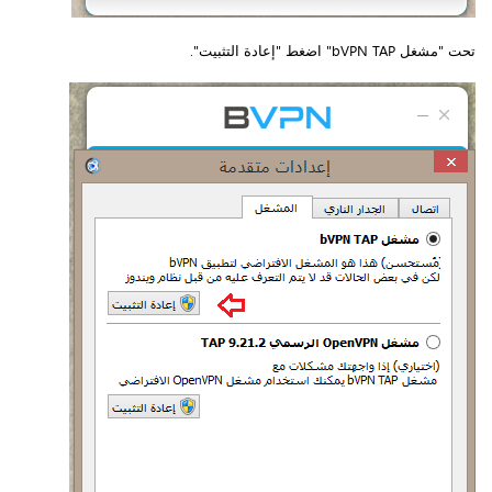
تحت "مشغل bVPN TAP" اضغط "إعادة التثبيت".