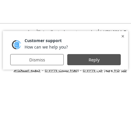
© 2014 b.VPN أفضل خدمة في بي ان في الشرق الأوسط
الرئيسية
تشغيل VPN
الاشتراك
تحميل VPN
الأسئلة المتكررة
الأخبار
التسجيل
اتفاقية الاستخدام
استخدام VPN في أماكن العمل
VPN للكومبيوتر
VPN أمريكي
-
-
VPN بريطاني
VPN للايفون والايباد
VPN
Privacy Policy
-
-
-
-
للماك
Stay Informed, Stay Connected with bVPN in Brazil
-
-
شركاء وموزعي b.VPN
إلغاء تثبيت b.VPN
كيفية استخدام
-
-
VPN
خصومات وعروض b.VPN
شروط الاستخدام
ستريم مع
-
-
-
bVPN: تذكرتك للمشاهدة عبر الانترنت كما لو كنت في المملكة
المتحدة
VPN للأندرويد
خدمة في بي إن إيران - طهران - مشهد
-
-
- MTN Irancell - Hamrahe Aval MCI - شبكة 4G أو 5G.
خدمة
-
الـVPN لروسيا - موسكو - سانت بطرسبرغ - MTS - MegaFon -
Beeline - شبكة 4G أو 5G.