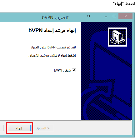
اضغط "
إنهاء
".