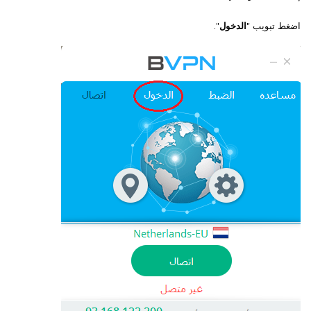
اضغط تبويب "
الدخول
".