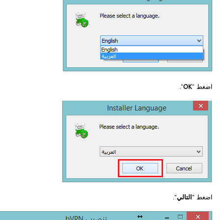
اضغط “
OK
”.
اضغط "
التالي
".