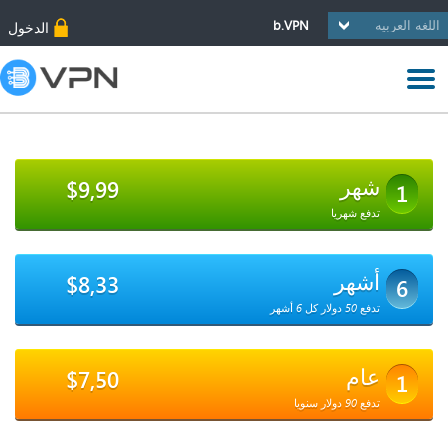
b.VPN
الدخول
شهر
$9,99
1
تدفع شهريا
أشهر
$8,33
6
تدفع 50 دولار كل 6 أشهر
عام
$7,50
1
تدفع 90 دولار سنويا