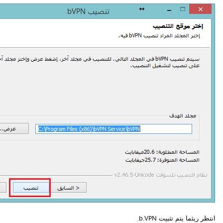
انتظر ريثما يتم تثبيت b.VPN.