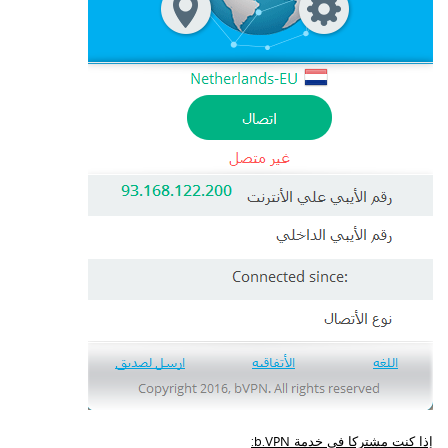
إذا كنت مشتركا في خدمة b.VPN: