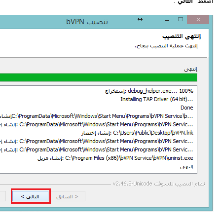
اضغط "
التالي
".