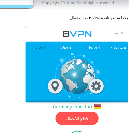
هكذا ستبدو نافذة b.VPN بعد الاتصال.