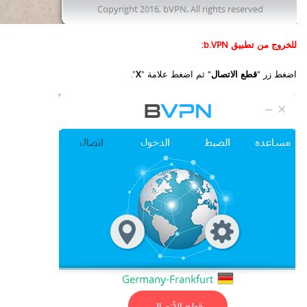
للخروج من تطبيق b.VPN:
اضغط زر "
قطع الاتصال
" ثم
اضغط علامة “
X
”.