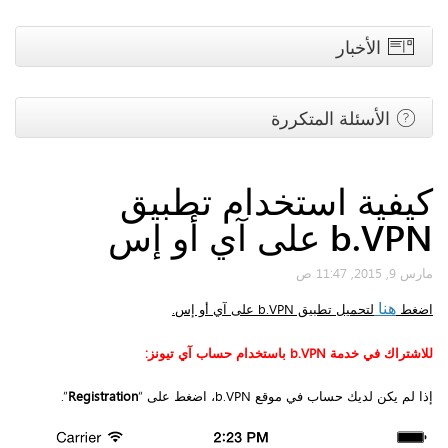
الأخبار
الأسئلة المتكررة
كيفية استخدام تطبيق
b.VPN على آي أو إس
مارس 9, 2015, 11:47 ص
هنا
اضغط
لتحميل تطبيق b.VPN على آي أو إس.
للاشتراك في خدمة b.VPN باستخدام حساب آي تيونز:
إذا لم يكن لديك حساب في موقع b.VPN، اضغط على “
Registration
”.