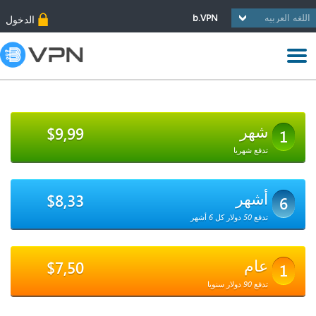
b.VPN
الدخول
شهر
$9,99
1
تدفع شهريا
أشهر
$8,33
6
تدفع 50 دولار كل 6 أشهر
عام
$7,50
1
تدفع 90 دولار سنويا