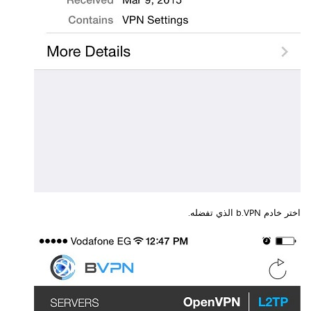
اختر خادم b.VPN الذي تفضله.