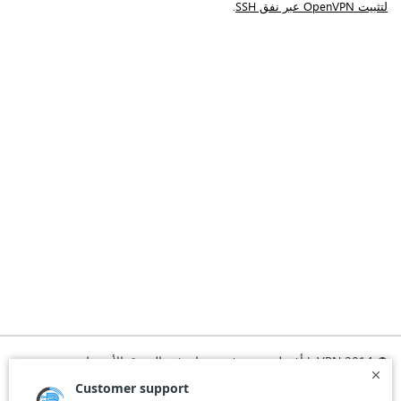
لتثبيت
OpenVPN عبر نفق SSH
.
© 2014 b.VPN أفضل خدمة في بي ان في الشرق الأوسط
الرئيسية
تشغيل VPN
الاشتراك
تحميل VPN
الأسئلة المتكررة
الأخبار
التسجيل
اتفاقية الاستخدام