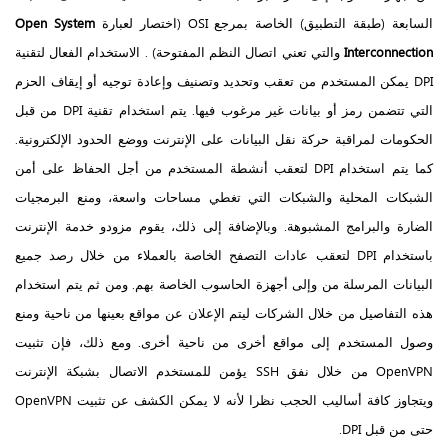
السابعة (طبقة التطبيق) الخاصة بمرجع OSI (اختصار لعبارة
Open System
Interconnection
والتي تعني اتصال النظم المفتوحة) . الاستخدام الفعال لتقنية
DPI يمكن المستخدم من تعقب وتحديد وتصنيف وإعادة توجيه أو إيقاف الحزم
التي تتضمن رمز أو بيانات غير مرغوب فيها. يتم استخدام تقنية DPI من قبل
الحكومات لمراقبة حركة نقل البيانات على الإنترنت ووضع الحدود الإلكترونية.
كما يتم استخدام DPI لتعقب أنشطة المستخدم من أجل الحفاظ على أمن
الشبكات المحلية والشبكات التي تغطي مساحات واسعة، ومنع البرمجيات
الضارة والبرامج المشبوهة. وبالإضافة إلى ذلك، يقوم مزودو خدمة الإنترنت
باستخدام DPI لتعقب عادات التصفح الخاصة بالعملاء من خلال رصد جميع
البيانات المرسلة من وإلى أجهزة الحاسوب الخاصة بهم. ومن ثم يتم استخدام
هذه التفاصيل من خلال الشركات ليتم الإعلان عن مواقع بعينها من ناحية ومنع
وصول المستخدم إلى مواقع أخرى من ناحية أخرى. ومع ذلك، فإن تثبيت
OpenVPN من خلال نفق SSH يؤمن للمستخدم الاتصال بشبكة الإنترنت
ويتجاوز كافة أساليب الحجب نظرا لأنه لا يمكن الكشف عن تثبيت OpenVPN
حتى من قبل DPI.