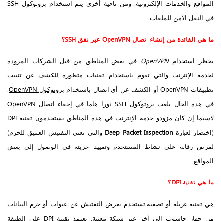
المواقع والخدمات الإلكترونية. ومن ناحية أخرى يتم استخدام بروتوكول SSH
في النقل الآمن للملفات.
ما هي الفائدة من إنشاء اتصال
OpenVPN
عبر نفق
SSH
؟
يحظر استخدام
OpenVPN
في بعض المناطق من قبل الشركات المزودة
لخدمة الإنترنت والتي تقوم باستخدام تقنيات متطورة للكشف عن تثبيت
تطبيقات OpenVPN أو الكشف عن أي اتصال باستخدام
بروتوكول OpenVPN
.
في هذه الحال يلعب بروتوكول SSH دورا هاما في إخفاء اتصال OpenVPN
لاسيما إن كان مزودو خدمة الإنترنت في هذه المناطق يستخدمون تقنية DPI
(اختصار لعبارة
Deep Packet Inspection
والتي تعني التفتيش العميق للحزم)
لفرض رقابة على نشاط المستخدم وتقييد حريته في الوصول إلى بعض
المواقع.
ما هي تقنية
DPI
؟
هي تقنية غربلة أو تصفية تستخدم بغرض التفتيش عن عبوات أو حزم البيانات
من جهاز حاسوب إلى آخر عبر شبكة معينة. تعتمد تقنية DPI على الطبقة