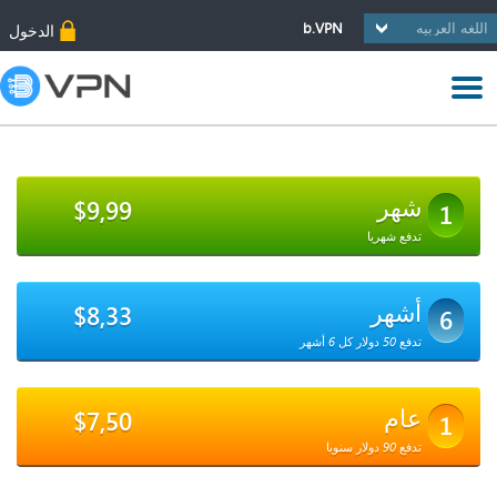
b.VPN
الدخول
شهر
$9,99
1
تدفع شهريا
أشهر
$8,33
6
تدفع 50 دولار كل 6 أشهر
عام
$7,50
1
تدفع 90 دولار سنويا