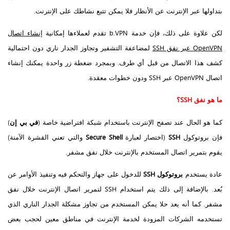
بتداولها عبر الإنترنت عن الأنظار فلا يمكن تتبع نشاطك على الإنترنت.
لكن علاوة على ذلك، فإن خدمة b.VPN تقدم لعملاءها إمكانية
إنشاء اتصال
OpenVPN عبر نفق SSH
لمضاعفة التشفير وتجاوز الجدار ناري دون احتمالية
كشف هذا الاتصال من قبل أي طرف. وبمجرد ضغطة زر واحدة يمكنك إنشاء
اتصال OpenVPN عبر SSH ودون خطوات معقدة.
ما هو نفق
SSH
؟
كما هو الحال عند تصفح الإنترنت باستخدام شبكة افتراضية خاصة (
في بي إن
)
فإن بروتوكول
SSH
(اختصار لعبارة
Secure Shell
والتي تعني القشرة الآمنة)
يقوم بتمرير اتصال المستخدم بالإنترنت خلال نفق مشفر.
عادة يستخدم
بروتوكول SSH
للدخول على جهاز والتحكم فيه وتنفيذ الأوامر عن
بُعد. بالإضافة إلى ذلك يتم استخدام SSH لتمرير اتصال الإنترنت خلال نفق
مشفر. كما أنه يعد حلا يمكن المستخدم من تجاوز مشكلة الجدار الناري الذي
تستخدمه الشركات المزودة لخدمة الإنترنت في مناطق معين لحجب بعض