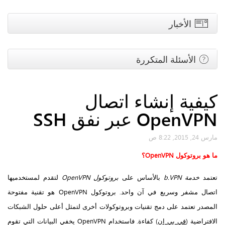
الأخبار
الأسئلة المتكررة
كيفية إنشاء اتصال
OpenVPN عبر نفق SSH
مارس 24, 2015, 8:22 ص
ما هو بروتوكول
OpenVPN
؟
تعتمد
خدمة b.VPN
بالأساس على
بروتوكول OpenVPN
لتقدم لمستخدميها
اتصال مشفر وسريع في آن واحد. بروتوكول OpenVPN هو تقنية مفتوحة
المصدر تعتمد على دمج تقنيات وبروتوكولات أخرى لتمثل أعلى حلول الشبكات
الافتراضية (
في بي إن
) كفاءة. فاستخدام OpenVPN يخفي البيانات التي تقوم