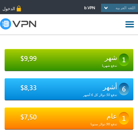
b.VPN
الدخول
شهر
$9,99
1
تدفع شهريا
أشهر
$8,33
6
تدفع 50 دولار كل 6 أشهر
عام
$7,50
1
تدفع 90 دولار سنويا