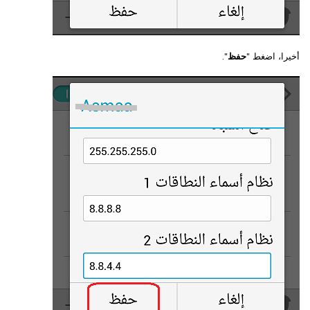
أخيرا، اضغط "
حفظ
".