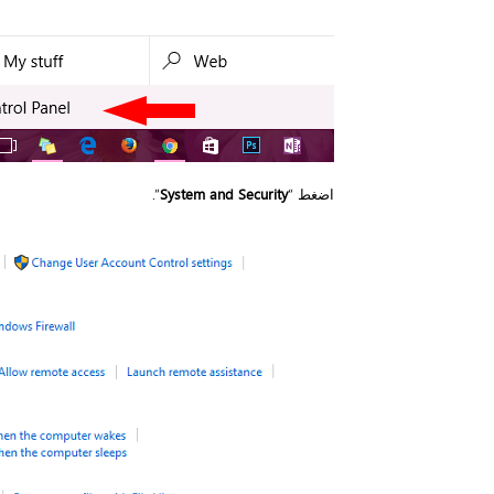
اضغط “
System and Security
”.