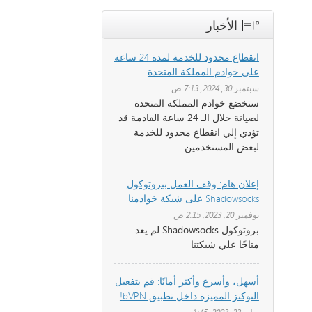
الأخبار
انقطاع محدود للخدمة لمدة 24 ساعة
على خوادم المملكة المتحدة
سبتمبر 30, 2024, 7:13 ص
ستخضع خوادم المملكة المتحدة
لصيانة خلال الـ 24 ساعة القادمة قد
تؤدي إلي انقطاع محدود للخدمة
لبعض المستخدمين.
إعلان هام: وقف العمل ببروتوكول
Shadowsocks على شبكة خوادمنا
نوفمبر 20, 2023, 2:15 ص
بروتوكول Shadowsocks لم يعد
متاحًا علي شبكتنا
أسهل، وأسرع وأكثر أمانًا: قم بتفعيل
التوكنز المميزة داخل تطبيق bVPN!