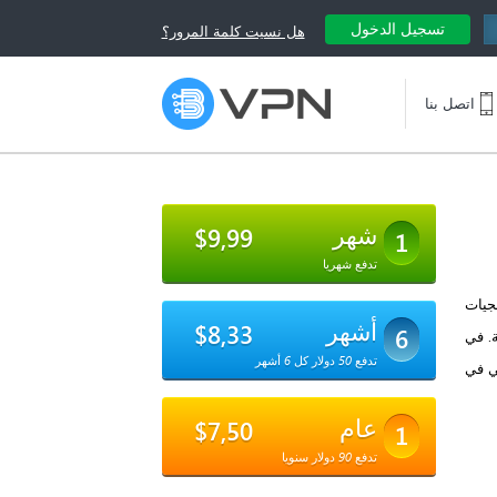
تسجيل الدخول
هل نسيت كلمة المرور؟
اتصل بنا
شهر
$9,99
1
تدفع شهريا
جيات
أشهر
$8,33
6
ة. في
تدفع 50 دولار كل 6 أشهر
ي في
عام
$7,50
1
تدفع 90 دولار سنويا