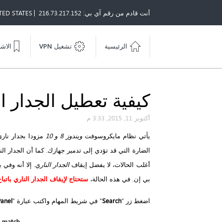
أنت قادم من رقم آي بي: 216.73.217.152
TED STATES
الرئيسية
تشغيل VPN
الاش
كيفية تعطيل الجدار النار
أكتوبر 11, 2015, 3:33 م
يأتي نظام مايكروسوفت
ويندوز 8 و 10
مزودا بجدار نار
الضارة التي قد تؤدي إلى تدمير جهازك. كما أن الجدار ال
أغلب الحالات، لا يفضل إيقاف
الجدار النار
ي. إلا أنه وفي
بي إن. في هذه الحالة،
ستحتاج لإيقاف الجدار الناري باتبا
اضغط زر “
Search
” في شريط المهام واكتب عبارة “
Panel