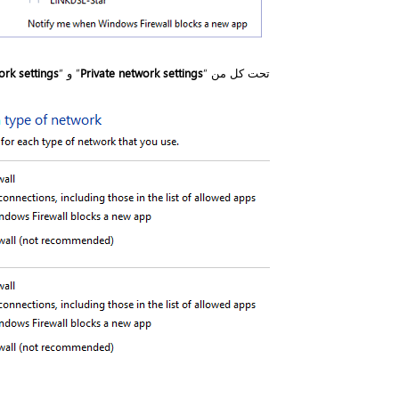
تحت كل من “
Private network settings
” و “
ork settings