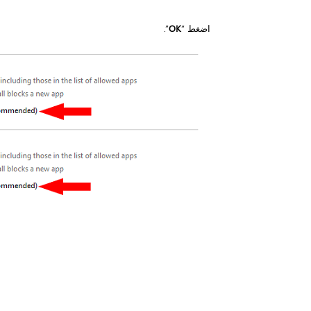
اضغط “
OK
”.